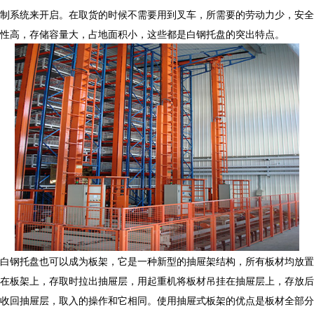
制系统来开启。在取货的时候不需要用到叉车，所需要的劳动力少，安全
性高，存储容量大，占地面积小，这些都是白钢托盘的突出特点。
白钢托盘也可以成为板架，它是一种新型的抽屉架结构，所有板材均放置
在板架上，存取时拉出抽屉层，用起重机将板材吊挂在抽屉层上，存放后
收回抽屉层，取入的操作和它相同。使用抽屉式板架的优点是板材全部分