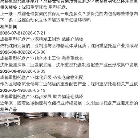
成都重型托盘哪家好？成都仓储货架报价是多少？成都自动化立体库质量怎么样
相关标签：
沈阳重型托盘
,
重型托盘
,
上一条：
成都仓储货架的质保期一般是多久？质保范围内包含哪些维修内
下一条：
成都自动化立体库能适用于低温环境吗
相关新闻
2026-07-21
2026-07-21
成都重型托盘产业深耕精工制造 赋能仓储物
依托沈阳完备的工业制造与区域物流体系优势，沈阳重型托盘产业持续深耕
2026-06-30
2026-06-30
成都重型托盘产业贴合本土工业 完善重载仓
沈阳坐拥深厚工业发展底蕴，沈阳重型托盘制造配套产业已形成集中发展格
2026-06-09
2026-06-09
成都重型托盘产业优化升级 夯实仓储物流配
作为区域物流仓储与工业储运的重要配套产业，沈阳重型托盘相关产业依托
2026-05-19
2026-05-19
成都重型托盘产业稳步发展 助力物流仓储环
近年来，随着区域物流与仓储行业持续发展，沈阳重型托盘产业迎来新的发
相关产品