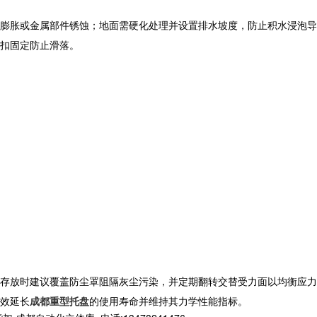
潮膨胀或金属部件锈蚀；地面需硬化处理并设置排水坡度，防止积水浸泡导
卡扣固定防止滑落。
存放时建议覆盖防尘罩阻隔灰尘污染，并定期翻转交替受力面以均衡应力
效延长
成都重型托盘
的使用寿命并维持其力学性能指标。