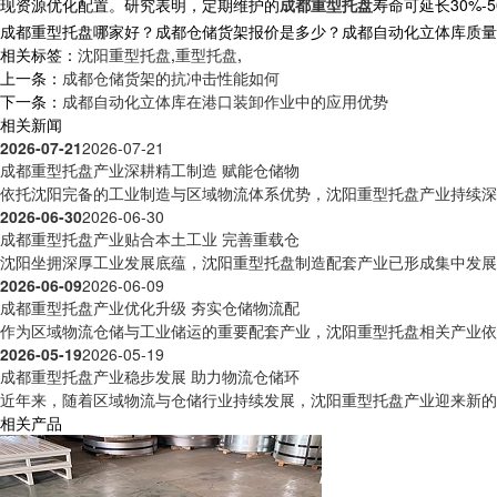
现资源优化配置。研究表明，定期维护的
成都重型托盘
寿命可延长30%
成都重型托盘哪家好？成都仓储货架报价是多少？成都自动化立体库质量怎么样
相关标签：
沈阳重型托盘
,
重型托盘
,
上一条：
成都仓储货架的抗冲击性能如何
下一条：
成都自动化立体库在港口装卸作业中的应用优势
相关新闻
2026-07-21
2026-07-21
成都重型托盘产业深耕精工制造 赋能仓储物
依托沈阳完备的工业制造与区域物流体系优势，沈阳重型托盘产业持续深耕
2026-06-30
2026-06-30
成都重型托盘产业贴合本土工业 完善重载仓
沈阳坐拥深厚工业发展底蕴，沈阳重型托盘制造配套产业已形成集中发展格
2026-06-09
2026-06-09
成都重型托盘产业优化升级 夯实仓储物流配
作为区域物流仓储与工业储运的重要配套产业，沈阳重型托盘相关产业依托
2026-05-19
2026-05-19
成都重型托盘产业稳步发展 助力物流仓储环
近年来，随着区域物流与仓储行业持续发展，沈阳重型托盘产业迎来新的发
相关产品