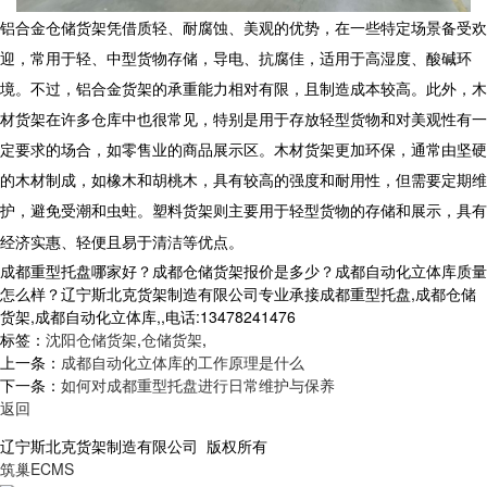
铝合金
仓储货架
凭借质轻、耐腐蚀、美观的优势，在一些特定场景备受欢
迎，常用于轻、中型货物存储，导电、抗腐佳，适用于高湿度、酸碱环
境。不过，铝合金货架的承重能力相对有限，且制造成本较高。此外，木
材货架在许多仓库中也很常见，特别是用于存放轻型货物和对美观性有一
定要求的场合，如零售业的商品展示区。木材货架更加环保，通常由坚硬
的木材制成，如橡木和胡桃木，具有较高的强度和耐用性，但需要定期维
护，避免受潮和虫蛀。塑料货架则主要用于轻型货物的存储和展示，具有
经济实惠、轻便且易于清洁等优点。
成都重型托盘哪家好？成都仓储货架报价是多少？成都自动化立体库质量
怎么样？辽宁斯北克货架制造有限公司专业承接成都重型托盘,成都仓储
货架,成都自动化立体库,,电话:13478241476
标签：
沈阳仓储货架
,
仓储货架
,
上一条：
成都自动化立体库的工作原理是什么
下一条：
如何对成都重型托盘进行日常维护与保养
返回
辽宁斯北克货架制造有限公司 版权所有
筑巢ECMS