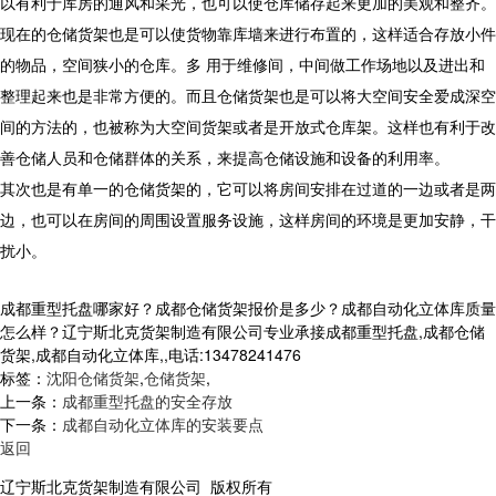
以有利于库房的通风和采光，也可以使仓库储存起来更加的美观和整齐。
现在的仓储货架也是可以使货物靠库墙来进行布置的，这样适合存放小件
的物品，空间狭小的仓库。多 用于维修间，中间做工作场地以及进出和
整理起来也是非常方便的。而且仓储货架也是可以将大空间安全爱成深空
间的方法的，也被称为大空间货架或者是开放式仓库架。这样也有利于改
善仓储人员和仓储群体的关系，来提高仓储设施和设备的利用率。
其次也是有单一的仓储货架的，它可以将房间安排在过道的一边或者是两
边，也可以在房间的周围设置服务设施，这样房间的环境是更加安静，干
扰小。
成都重型托盘哪家好？成都仓储货架报价是多少？成都自动化立体库质量
怎么样？辽宁斯北克货架制造有限公司专业承接成都重型托盘,成都仓储
货架,成都自动化立体库,,电话:13478241476
标签：
沈阳仓储货架
,
仓储货架
,
上一条：
成都重型托盘的安全存放
下一条：
成都自动化立体库的安装要点
返回
辽宁斯北克货架制造有限公司 版权所有